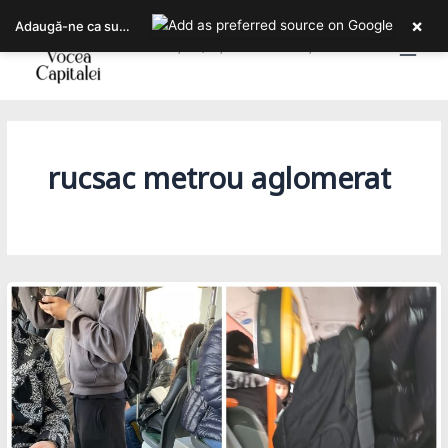
Skip
×
Adaugă-ne ca sursa ta preferată pe Google
to
Bucureștiul, așa cum îl trăiești!
content
rucsac metrou aglomerat