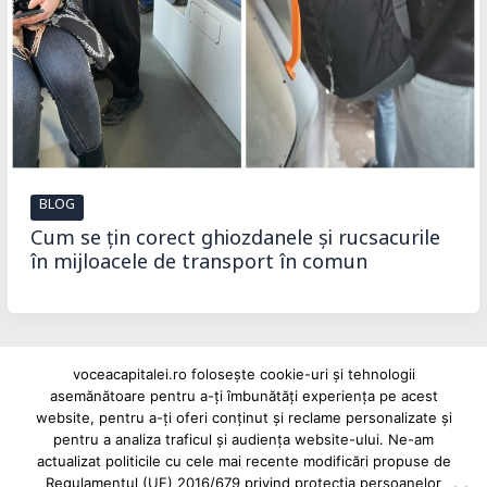
BLOG
Cum se țin corect ghiozdanele și rucsacurile
în mijloacele de transport în comun
voceacapitalei.ro folosește cookie-uri și tehnologii
asemănătoare pentru a-ți îmbunătăți experiența pe acest
Reclame și advertoriale pe Vocea Capitalei
website, pentru a-ți oferi conținut și reclame personalizate și
Powered by
INFINITUS ADVERTISING
pentru a analiza traficul și audiența website-ului. Ne-am
actualizat politicile cu cele mai recente modificări propuse de
Regulamentul (UE) 2016/679 privind protecția persoanelor