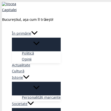
Skip
to
content
Bucureștiul, așa cum îl trăiești!
În primărie
Politică
Opinii
Actualitate
Cultură
Istorie
Personalități marcante
Societate