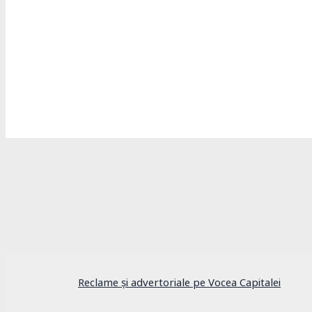
Actualitate
Fenomenul imigrației în București: Aproape 7
Reclame și advertoriale pe Vocea Capitalei