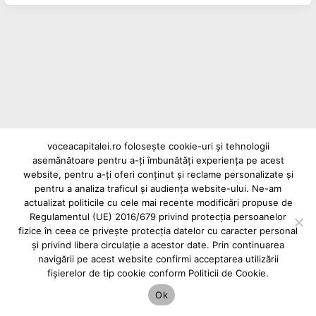
voceacapitalei.ro folosește cookie-uri și tehnologii
asemănătoare pentru a-ți îmbunătăți experiența pe acest
Reclame și advertoriale pe Vocea Capitalei
website, pentru a-ți oferi conținut și reclame personalizate și
Powered by
INFINITUS ADVERTISING
pentru a analiza traficul și audiența website-ului. Ne-am
actualizat politicile cu cele mai recente modificări propuse de
Regulamentul (UE) 2016/679 privind protecția persoanelor
fizice în ceea ce privește protecția datelor cu caracter personal
și privind libera circulație a acestor date. Prin continuarea
navigării pe acest website confirmi acceptarea utilizării
fișierelor de tip cookie conform Politicii de Cookie.
Ok