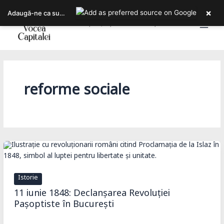
Skip
×
Adaugă-ne ca sursa ta preferată pe Google
to
Bucureștiul, așa cum îl trăiești!
content
reforme sociale
Istorie
11 iunie 1848: Declanșarea Revoluției
Pașoptiste în București