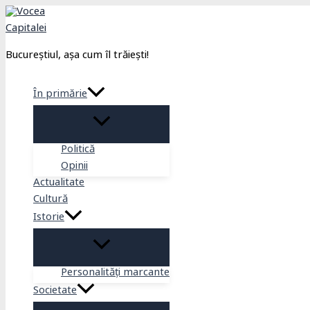
Skip
to
content
Bucureștiul, așa cum îl trăiești!
În primărie
Politică
Opinii
Actualitate
Cultură
Istorie
Personalități marcante
Societate