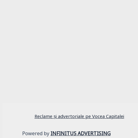
Istorie
8 iunie 1838: La Colegiul Sf. Sava a fost des
Reclame și advertoriale pe Vocea Capitalei
Powered by
INFINITUS ADVERTISING