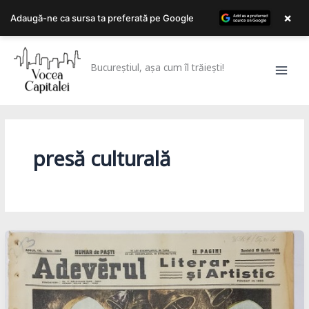
×
Adaugă-ne ca sursa ta preferată pe Google
Skip
to
Bucureștiul, așa cum îl trăiești!
content
presă culturală