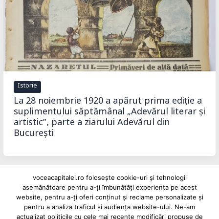
Istorie
La 28 noiembrie 1920 a apărut prima ediție a
suplimentului săptămânal „Adevărul literar și
artistic”, parte a ziarului Adevărul din
București
voceacapitalei.ro folosește cookie-uri și tehnologii
asemănătoare pentru a-ți îmbunătăți experiența pe acest
website, pentru a-ți oferi conținut și reclame personalizate și
pentru a analiza traficul și audiența website-ului. Ne-am
Reclame și advertoriale pe Vocea Capitalei
actualizat politicile cu cele mai recente modificări propuse de