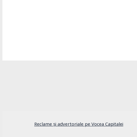
În primărie
Amenzi record în București: Toate sectoarel
Reclame și advertoriale pe Vocea Capitalei