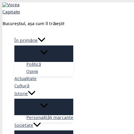
Skip
to
content
Bucureștiul, așa cum îl trăiești!
În primărie
Politică
Opinii
Actualitate
Cultură
Istorie
Personalități marcante
Societate