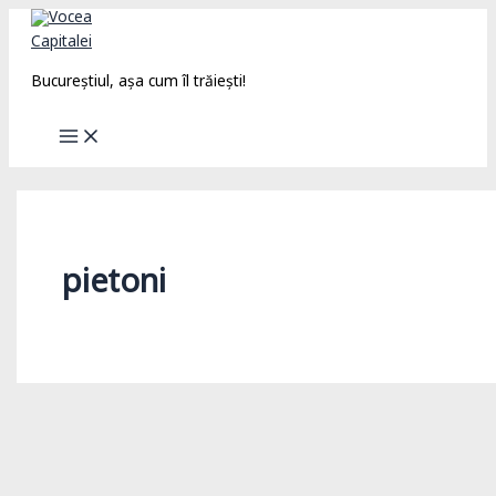
Skip
to
content
Bucureștiul, așa cum îl trăiești!
pietoni