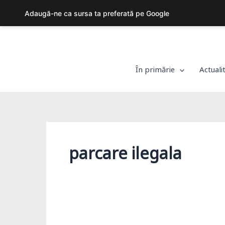
Skip
Adaugă-ne ca sursa ta preferată pe Google
to
content
În primărie
Actuali
parcare ilegala