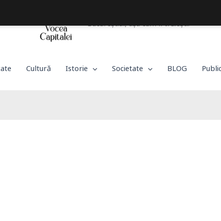
Bucureștiul, așa cum îl trăiești!
tate
Cultură
Istorie
Societate
BLOG
Publi