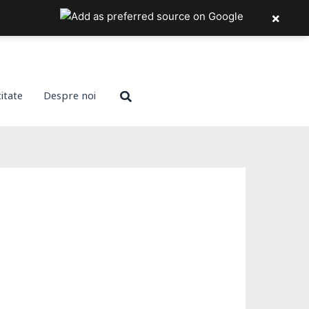
×
Search
citate
Despre noi