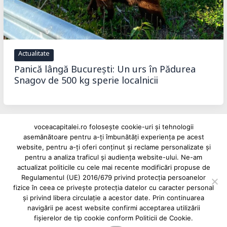
Actualitate
Panică lângă București: Un urs în Pădurea
Snagov de 500 kg sperie localnicii
voceacapitalei.ro folosește cookie-uri și tehnologii
asemănătoare pentru a-ți îmbunătăți experiența pe acest
Reclame și advertoriale pe Vocea Capitalei
website, pentru a-ți oferi conținut și reclame personalizate și
pentru a analiza traficul și audiența website-ului. Ne-am
Powered by
INFINITUS ADVERTISING
actualizat politicile cu cele mai recente modificări propuse de
Regulamentul (UE) 2016/679 privind protecția persoanelor
fizice în ceea ce privește protecția datelor cu caracter personal
și privind libera circulație a acestor date. Prin continuarea
navigării pe acest website confirmi acceptarea utilizării
fișierelor de tip cookie conform Politicii de Cookie.