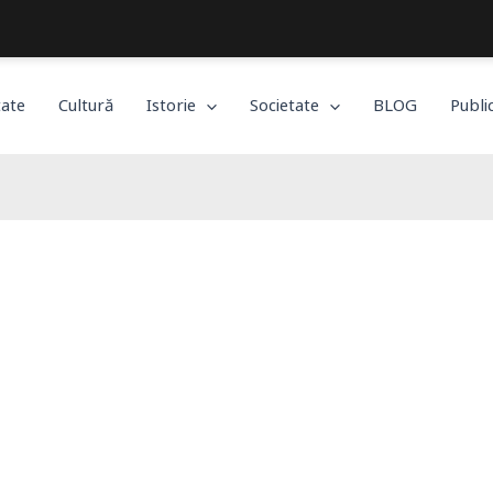
Bucureștiul, așa cum îl trăiești!
tate
Cultură
Istorie
Societate
BLOG
Publi