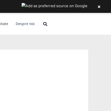
×
Search
citate
Despre noi