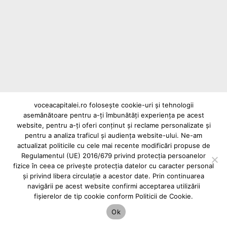
Pe 26 mai 1679, domnitorul Șerban
Cantacuzino a pus piatra de temelie a unuia
dintre cele mai emblematice ansambluri
arhitecturale din România: Mănăstirea
Cotroceni.
voceacapitalei.ro folosește cookie-uri și tehnologii
asemănătoare pentru a-ți îmbunătăți experiența pe acest
Reclame și advertoriale pe Vocea Capitalei
website, pentru a-ți oferi conținut și reclame personalizate și
Powered by
INFINITUS ADVERTISING
pentru a analiza traficul și audiența website-ului. Ne-am
actualizat politicile cu cele mai recente modificări propuse de
Regulamentul (UE) 2016/679 privind protecția persoanelor
fizice în ceea ce privește protecția datelor cu caracter personal
și privind libera circulație a acestor date. Prin continuarea
navigării pe acest website confirmi acceptarea utilizării
fișierelor de tip cookie conform Politicii de Cookie.
Ok