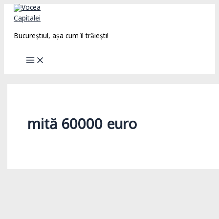
Skip
to
content
Bucureștiul, așa cum îl trăiești!
mită 60000 euro