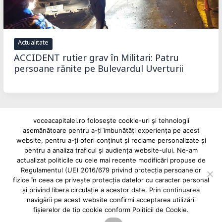
Actualitate
ACCIDENT rutier grav în Militari: Patru
persoane rănite pe Bulevardul Uverturii
voceacapitalei.ro folosește cookie-uri și tehnologii
asemănătoare pentru a-ți îmbunătăți experiența pe acest
Reclame și advertoriale pe Vocea Capitalei
website, pentru a-ți oferi conținut și reclame personalizate și
Powered by
INFINITUS ADVERTISING
pentru a analiza traficul și audiența website-ului. Ne-am
actualizat politicile cu cele mai recente modificări propuse de
Regulamentul (UE) 2016/679 privind protecția persoanelor
fizice în ceea ce privește protecția datelor cu caracter personal
și privind libera circulație a acestor date. Prin continuarea
navigării pe acest website confirmi acceptarea utilizării
fișierelor de tip cookie conform Politicii de Cookie.