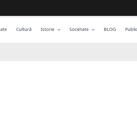
Bucureștiul, așa cum îl trăiești!
tate
Cultură
Istorie
Societate
BLOG
Publi