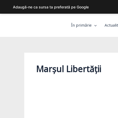
Skip
Adaugă-ne ca sursa ta preferată pe Google
to
content
În primărie
Actuali
Marșul Libertății