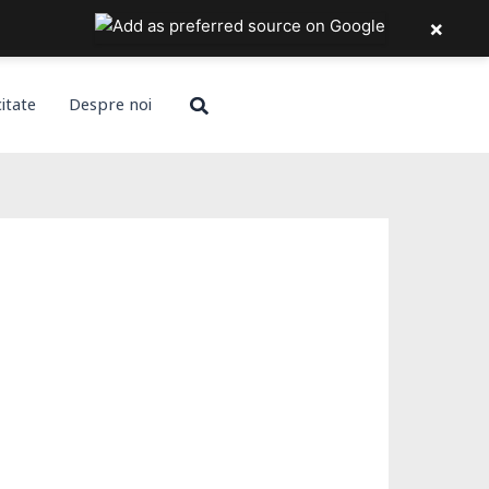
×
Search
citate
Despre noi