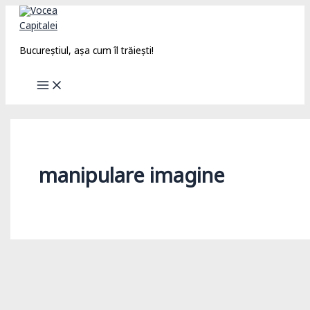
Skip
to
content
Bucureștiul, așa cum îl trăiești!
manipulare imagine