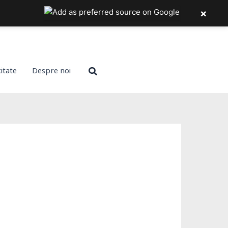
×
Search
citate
Despre noi