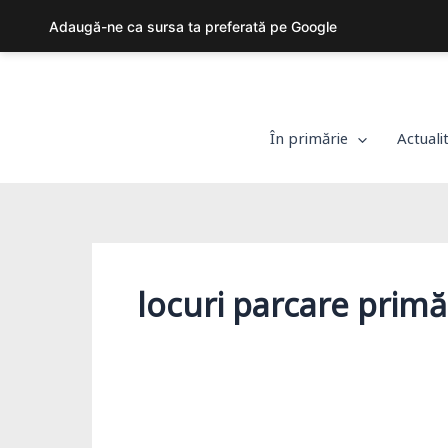
Skip
Adaugă-ne ca sursa ta preferată pe Google
to
content
În primărie
Actuali
locuri parcare primă