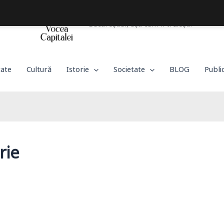
Bucureștiul, așa cum îl trăiești!
tate
Cultură
Istorie
Societate
BLOG
Publi
rie