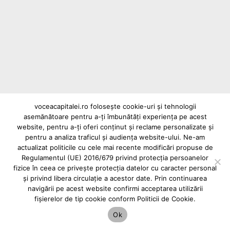
Un lift pentru persoane cu dizabilități din
stația de metrou Gara de Nord este defect:
accesibilitatea, ignorată în cel mai important
nod feroviar al României
voceacapitalei.ro folosește cookie-uri și tehnologii
asemănătoare pentru a-ți îmbunătăți experiența pe acest
Reclame și advertoriale pe Vocea Capitalei
website, pentru a-ți oferi conținut și reclame personalizate și
Powered by
INFINITUS ADVERTISING
pentru a analiza traficul și audiența website-ului. Ne-am
actualizat politicile cu cele mai recente modificări propuse de
Regulamentul (UE) 2016/679 privind protecția persoanelor
fizice în ceea ce privește protecția datelor cu caracter personal
și privind libera circulație a acestor date. Prin continuarea
navigării pe acest website confirmi acceptarea utilizării
fișierelor de tip cookie conform Politicii de Cookie.
Ok