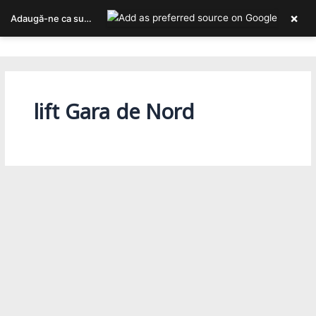
Skip
×
Adaugă-ne ca sursa ta preferată pe Google
to
Bucureștiul, așa cum îl trăiești!
content
lift Gara de Nord
Actualitate