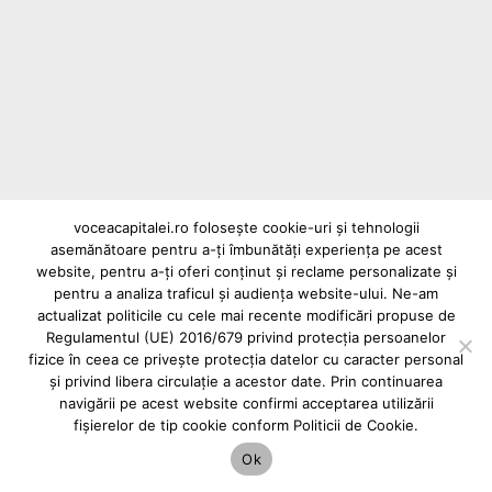
Actualitate
Jandarmi înarmați la metroul din București:
Explicațiile Jandarmeriei Române
voceacapitalei.ro folosește cookie-uri și tehnologii
asemănătoare pentru a-ți îmbunătăți experiența pe acest
Reclame și advertoriale pe Vocea Capitalei
website, pentru a-ți oferi conținut și reclame personalizate și
Powered by
INFINITUS ADVERTISING
pentru a analiza traficul și audiența website-ului. Ne-am
actualizat politicile cu cele mai recente modificări propuse de
Regulamentul (UE) 2016/679 privind protecția persoanelor
fizice în ceea ce privește protecția datelor cu caracter personal
și privind libera circulație a acestor date. Prin continuarea
navigării pe acest website confirmi acceptarea utilizării
fișierelor de tip cookie conform Politicii de Cookie.
Ok