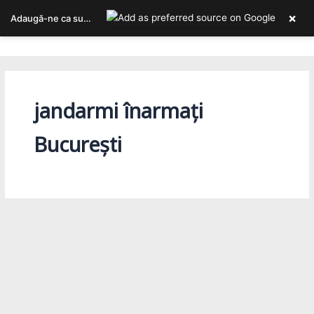
Skip
×
Adaugă-ne ca sursa ta preferată pe Google
to
Bucureștiul, așa cum îl trăiești!
content
jandarmi înarmați
București