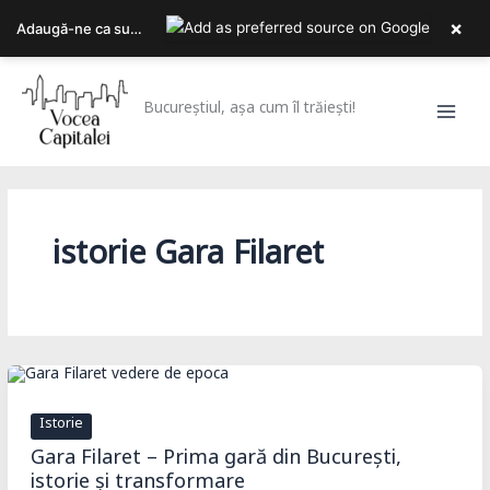
×
Adaugă-ne ca sursa ta preferată pe Google
Skip
to
Bucureștiul, așa cum îl trăiești!
content
istorie Gara Filaret
Istorie
Gara Filaret – Prima gară din București,
istorie și transformare