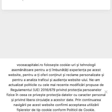
voceacapitalei.ro folosește cookie-uri și tehnologii
asemănătoare pentru a-ți îmbunătăți experiența pe acest
website, pentru a-ți oferi conținut și reclame personalizate și
pentru a analiza traficul și audiența website-ului. Ne-am
Reclame și advertoriale pe Vocea Capitalei
actualizat politicile cu cele mai recente modificări propuse de
Regulamentul (UE) 2016/679 privind protecția persoanelor
Powered by
INFINITUS ADVERTISING
fizice în ceea ce privește protecția datelor cu caracter personal
și privind libera circulație a acestor date. Prin continuarea
navigării pe acest website confirmi acceptarea utilizării
fișierelor de tip cookie conform Politicii de Cookie.