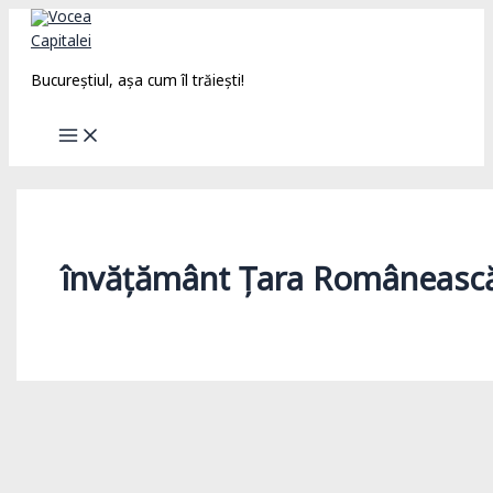
Skip
to
content
Bucureștiul, așa cum îl trăiești!
învățământ Țara Româneasc