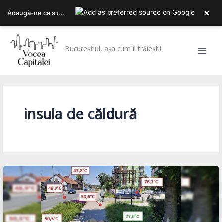
×
Adaugă-ne ca sursa ta preferată pe Google
Skip
to
Bucureștiul, așa cum îl trăiești!
content
insula de căldură