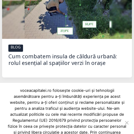
BLOG
Cum combatem insula de căldură urbană:
rolul esențial al spațiilor verzi în orașe
voceacapitalei.ro folosește cookie-uri și tehnologii
asemănătoare pentru a-ți îmbunătăți experiența pe acest
website, pentru a-ți oferi conținut și reclame personalizate și
pentru a analiza traficul și audiența website-ului. Ne-am
Reclame și advertoriale pe Vocea Capitalei
actualizat politicile cu cele mai recente modificări propuse de
Regulamentul (UE) 2016/679 privind protecția persoanelor
Powered by
INFINITUS ADVERTISING
fizice în ceea ce privește protecția datelor cu caracter personal
și privind libera circulație a acestor date. Prin continuarea