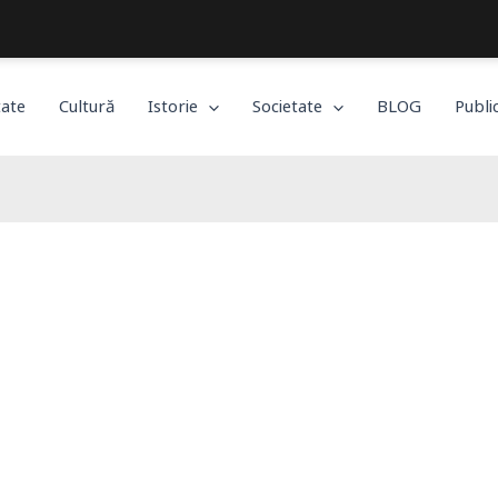
Bucureștiul, așa cum îl trăiești!
tate
Cultură
Istorie
Societate
BLOG
Publi