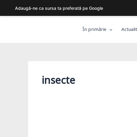
Skip
Adaugă-ne ca sursa ta preferată pe Google
to
content
În primărie
Actuali
insecte