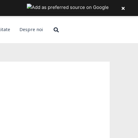
×
Search
citate
Despre noi