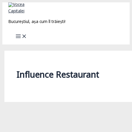
Skip
to
content
Bucureștiul, așa cum îl trăiești!
Influence Restaurant