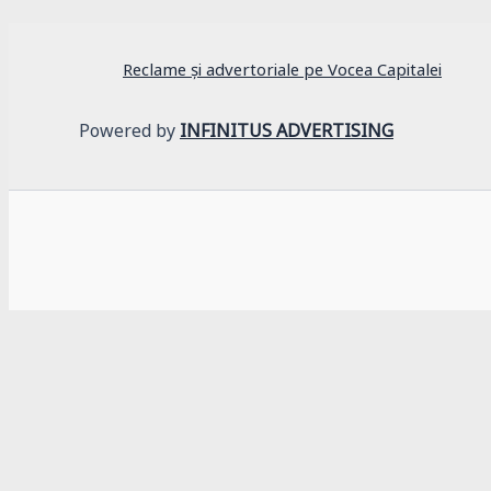
Reclame și advertoriale pe Vocea Capitalei
Powered by
INFINITUS ADVERTISING
Adaugă-ne ca sursa ta preferată pe Google
×
voceacapitalei.ro folosește cookie-uri și tehnologii asemănătoar
traficul și audiența website-ului. Ne-am actualizat politicile c
protecția datelor cu caracter personal și privind libera circulați