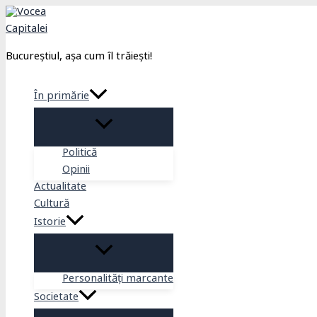
Skip
to
content
Bucureștiul, așa cum îl trăiești!
În primărie
Politică
Opinii
Actualitate
Cultură
Istorie
Personalități marcante
Societate