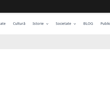
Bucureștiul, așa cum îl trăiești!
tate
Cultură
Istorie
Societate
BLOG
Publi