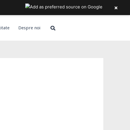
×
Search
citate
Despre noi