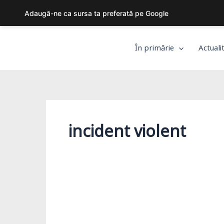
Skip
Adaugă-ne ca sursa ta preferată pe Google
to
content
În primărie
Actuali
incident violent