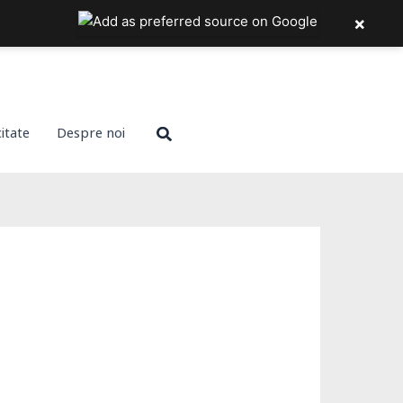
×
Search
citate
Despre noi