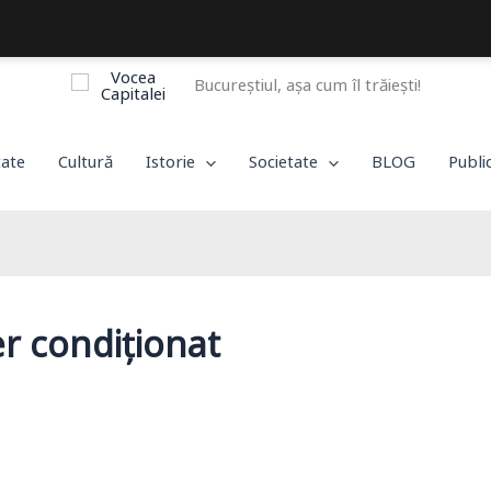
Bucureștiul, așa cum îl trăiești!
tate
Cultură
Istorie
Societate
BLOG
Publi
er condiționat