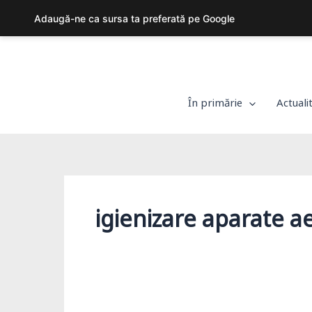
Adaugă-ne ca sursa ta preferată pe Google
Skip
to
content
În primărie
Actuali
igienizare aparate a