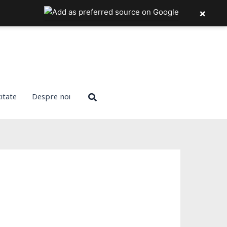
×
Search
citate
Despre noi