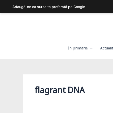
Adaugă-ne ca sursa ta preferată pe Google
Skip
to
content
În primărie
Actuali
flagrant DNA