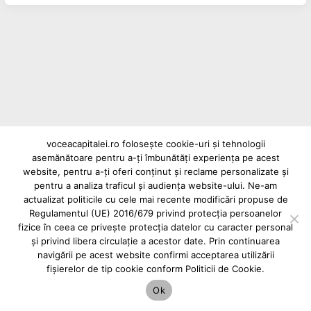
voceacapitalei.ro folosește cookie-uri și tehnologii
asemănătoare pentru a-ți îmbunătăți experiența pe acest
Reclame și advertoriale pe Vocea Capitalei
website, pentru a-ți oferi conținut și reclame personalizate și
Powered by
INFINITUS ADVERTISING
pentru a analiza traficul și audiența website-ului. Ne-am
actualizat politicile cu cele mai recente modificări propuse de
Regulamentul (UE) 2016/679 privind protecția persoanelor
fizice în ceea ce privește protecția datelor cu caracter personal
și privind libera circulație a acestor date. Prin continuarea
navigării pe acest website confirmi acceptarea utilizării
fișierelor de tip cookie conform Politicii de Cookie.
Ok