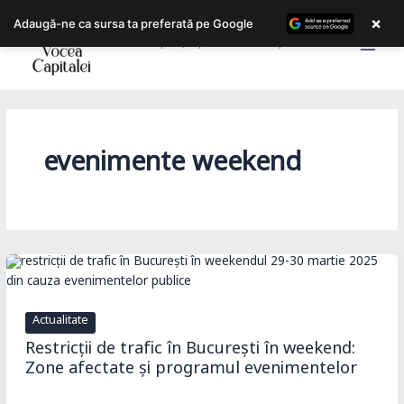
Skip
×
Adaugă-ne ca sursa ta preferată pe Google
to
Bucureștiul, așa cum îl trăiești!
content
evenimente weekend
Actualitate
Restricții de trafic în București în weekend:
Zone afectate și programul evenimentelor