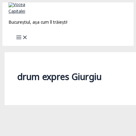
Skip
to
content
Bucureștiul, așa cum îl trăiești!
drum expres Giurgiu