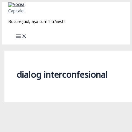
Skip
to
content
Bucureștiul, așa cum îl trăiești!
dialog interconfesional