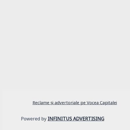
Actualitate
Ți-au ridicat mașina în București? Unde îți c
Reclame și advertoriale pe Vocea Capitalei
Powered by
INFINITUS ADVERTISING