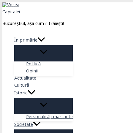
Skip
to
content
Bucureștiul, așa cum îl trăiești!
În primărie
Politică
Opinii
Actualitate
Cultură
Istorie
Personalități marcante
Societate