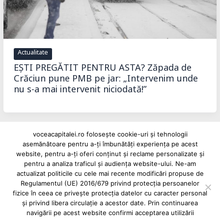
Actualitate
EȘTI PREGĂTIT PENTRU ASTA? Zăpada de
Crăciun pune PMB pe jar: „Intervenim unde
nu s-a mai intervenit niciodată!”
voceacapitalei.ro folosește cookie-uri și tehnologii
asemănătoare pentru a-ți îmbunătăți experiența pe acest
Reclame și advertoriale pe Vocea Capitalei
website, pentru a-ți oferi conținut și reclame personalizate și
pentru a analiza traficul și audiența website-ului. Ne-am
Powered by
INFINITUS ADVERTISING
actualizat politicile cu cele mai recente modificări propuse de
Regulamentul (UE) 2016/679 privind protecția persoanelor
fizice în ceea ce privește protecția datelor cu caracter personal
și privind libera circulație a acestor date. Prin continuarea
navigării pe acest website confirmi acceptarea utilizării