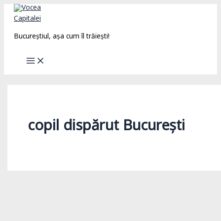
Skip
to
content
Bucureștiul, așa cum îl trăiești!
copil dispărut București