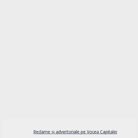
Actualitate
Alertă: Copil dispărut în Sectorul 2. Poliția
solicită sprijinul populației
Reclame și advertoriale pe Vocea Capitalei