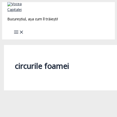
Skip
to
content
Bucureștiul, așa cum îl trăiești!
circurile foamei