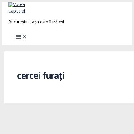
Skip
to
content
Bucureștiul, așa cum îl trăiești!
cercei furați