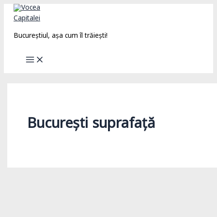
Skip
to
content
Bucureștiul, așa cum îl trăiești!
București suprafață