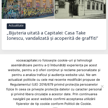
Actualitate
„Bijuteria uitată a Capitalei: Casa Take
Ionescu, vandalizată și acoperită de graffiti”
voceacapitalei.ro folosește cookie-uri și tehnologii
asemănătoare pentru a-ți îmbunătăți experiența pe acest
Reclame și advertoriale pe Vocea Capitalei
website, pentru a-ți oferi conținut și reclame personalizate și
pentru a analiza traficul și audiența website-ului. Ne-am
Powered by
INFINITUS ADVERTISING
actualizat politicile cu cele mai recente modificări propuse de
Regulamentul (UE) 2016/679 privind protecția persoanelor
fizice în ceea ce privește protecția datelor cu caracter personal
și privind libera circulație a acestor date. Prin continuarea
navigării pe acest website confirmi acceptarea utilizării
fișierelor de tip cookie conform Politicii de Cookie.