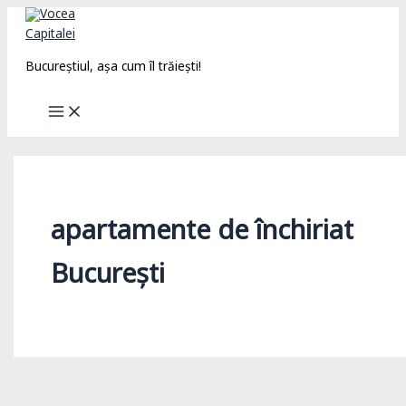
Skip
to
content
Bucureștiul, așa cum îl trăiești!
apartamente de închiriat
București