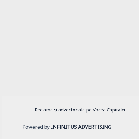
Actualitate
Parcarea neregulamentară nu este iertată în B
Reclame și advertoriale pe Vocea Capitalei
Powered by
INFINITUS ADVERTISING