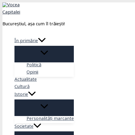
Skip
to
content
Bucureștiul, așa cum îl trăiești!
În primărie
Politică
Opinii
Actualitate
Cultură
Istorie
Personalități marcante
Societate