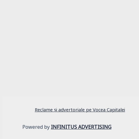
Lifestyle
O echipă de vloggeri americani a descoperit
Reclame și advertoriale pe Vocea Capitalei
Powered by
INFINITUS ADVERTISING