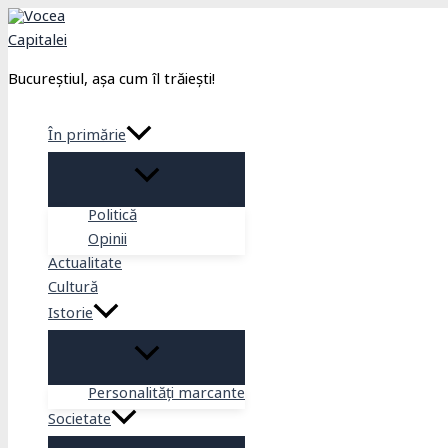
Skip
to
content
Bucureștiul, așa cum îl trăiești!
În primărie
Politică
Opinii
Actualitate
Cultură
Istorie
Personalități marcante
Societate