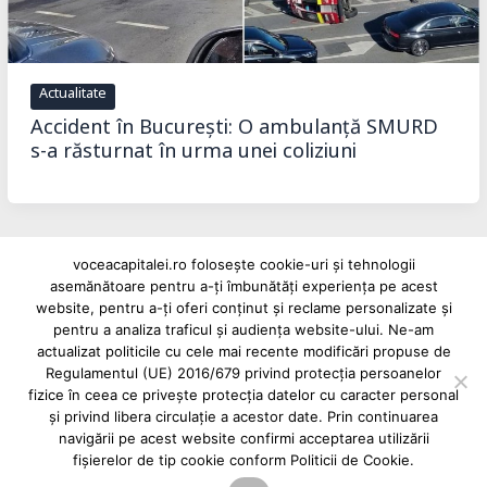
Actualitate
Accident în București: O ambulanță SMURD
s-a răsturnat în urma unei coliziuni
voceacapitalei.ro folosește cookie-uri și tehnologii
asemănătoare pentru a-ți îmbunătăți experiența pe acest
Reclame și advertoriale pe Vocea Capitalei
website, pentru a-ți oferi conținut și reclame personalizate și
Powered by
INFINITUS ADVERTISING
pentru a analiza traficul și audiența website-ului. Ne-am
actualizat politicile cu cele mai recente modificări propuse de
Regulamentul (UE) 2016/679 privind protecția persoanelor
fizice în ceea ce privește protecția datelor cu caracter personal
și privind libera circulație a acestor date. Prin continuarea
navigării pe acest website confirmi acceptarea utilizării
fișierelor de tip cookie conform Politicii de Cookie.